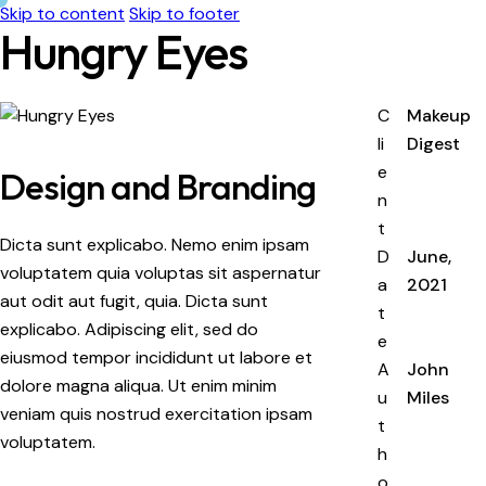
Skip to content
Skip to footer
Hungry Eyes
C
Makeup
li
Digest
e
Design and Branding
n
t
Dicta sunt explicabo. Nemo enim ipsam
D
June,
voluptatem quia voluptas sit aspernatur
a
2021
aut odit aut fugit, quia. Dicta sunt
t
explicabo. Adipiscing elit, sed do
e
eiusmod tempor incididunt ut labore et
A
John
dolore magna aliqua. Ut enim minim
u
Miles
veniam quis nostrud exercitation ipsam
t
voluptatem.
h
o