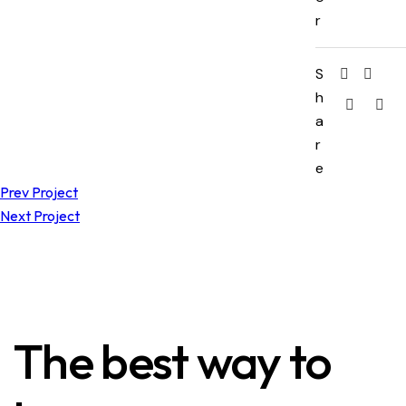
r
S
h
a
r
e
Prev Project
Next Project
The best way to