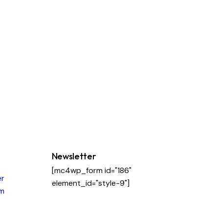
Newsletter
[mc4wp_form id="186"
er
element_id="style-9"]
am