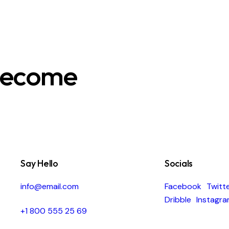
 become
Say Hello
Socials
info@email.com
Facebook
Twitt
Dribble
Instagr
+1 800 555 25 69